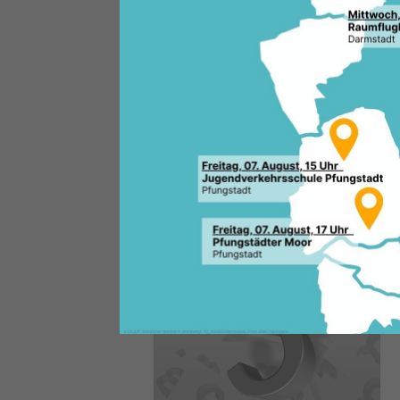
Rund ein Jahr vor der nächste
umfassende Änderung der He
vorgenommen worden. Mit dem
beschlossenen Reformentwurf 
Kommunalrecht modernisieren,
Spielräume der hessischen Ko
sich um die umfassendste Kom
Jahren.