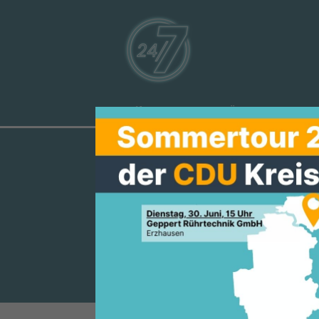
Aktuelles
Über uns
Ve
MEHR HANDL
KOMMUNEN 
KOMMUNALR
Ein Überblick über die Reform