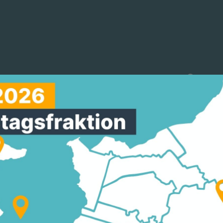
reinigungen
Arbeitskreise
Mitmachen
UNGSFÄHIGKEIT FÜR
DANK MODERNEM
ECHT
 der Hessischen Gemeindeordnung von Nils Zeißler