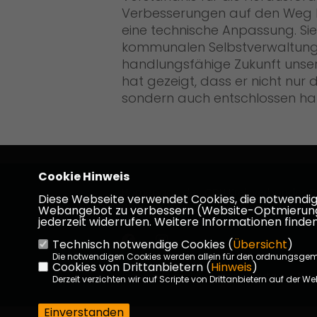
Verbesserungen auf den Weg br
eine technische Anpassung. Sie 
kommunalen Selbstverwaltung 
handlungsfähige Zukunft uns
hat gezeigt, dass er nicht nur 
sondern auch entschlossen ha
Cookie Hinweis
Homepage des CDU Kreisverbandes D
Diese Webseite verwendet Cookies, die notwendig s
Dieburg
Webangebot zu verbessern (Website-Optmierung). F
jederzeit widerrufen. Weitere Informationen finden
Technisch notwendige Cookies (
Übersicht
)
Die notwendigen Cookies werden allein für den ordnungsge
Cookies von Drittanbietern (
Hinweis
)
Impressum
Datenschutz
Kon
Derzeit verzichten wir auf Scripte von Drittanbietern auf der We
Einverstanden