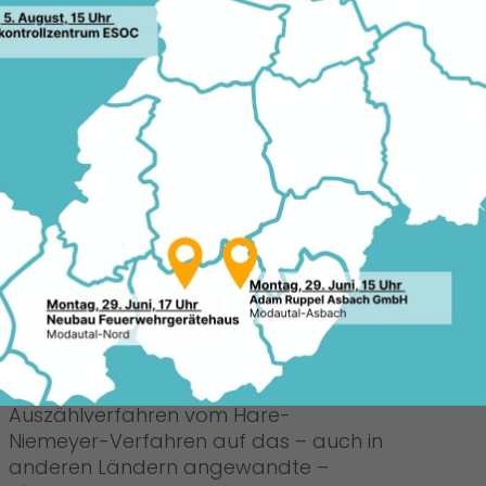
n Kommunalwahl im März 2026 ist eine
11.0
ssischen Gemeindeordnung
 mittlerweile vom Hessischen Landtag
will die Hessische Landesregierung das
 um Handlungsfähigkeit und
mmunen zu erhöhen. Dabei handelt es
munalrechtsnovelle in Hessen seit zehn
Stärkung der Handlungsfähigkeit
kommunaler Parlamente
Der Gesetzesentwurf hat zum Ziel, der
oft lähmenden Zersplitterung der
kommunalen Parlamente in Hessen
entgegenzuwirken, indem das
Auszählverfahren vom Hare-
Niemeyer-Verfahren auf das – auch in
anderen Ländern angewandte –