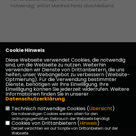
notwendig,“ erklärt Manfred Pentz abschließend.
12.07.2022, 17:15 Uhr
Cookie Hinweis
Diese Webseite verwendet Cookies, die notwendig
sind, um die Webseite zu nutzen. Weiterhin
verwenden wir Dienste von Drittanbietern, die uns
helfen, unser Webangebot zu verbessern (Website-
Homepage des CDU Kreisverbandes Darmstadt-
Optmierung). Für die Verwendung bestimmter
Dieburg
Dienste, benötigen wir Ihre Einwilligung. Ihre
Einwilligung können Sie jederzeit widerrufen. Weitere
Informationen finden Sie in unserer
Datenschutzerklärung
.
Technisch notwendige Cookies (
Übersicht
)
Impressum
Datenschutz
Kontakt
Die notwendigen Cookies werden allein für den
ordnungsgemäßen Gebrauch der Webseite benötigt.
Cookies von Drittanbietern (
Hinweis
)
Derzeit verzichten wir auf Scripte von Drittanbietern auf der
©2026 CDU Kreisverband
Webseite.