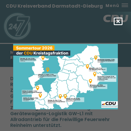
CDU Kreisverband Darmstadt-Dieburg
Menü
MANFRED PENTZ MDL: FREIWILLIGE FEUERWEHR
REINHEIM ERHÄLT ZUWENDUNG VON 37.500
Die Freiwillige Feuerwehr Reinheim erhält im
Rahmen der Festbetragsfinanzierung eine
Zuwendung in Höhe von 37.500 Euro. Die
Gewährung der Zuwendungen erfolgt zur
Förderung des Brandschutzes. Mit der
Zuwendung wird die Beschaffung eines
Gerätewagens-Logistik GW-L1 mit
Allradantrieb für die Freiwillige Feuerwehr
Reinheim unterstützt.