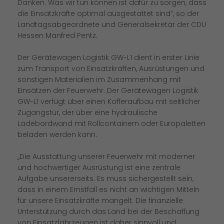
Danken. Was wir tun können ist dafür zu sorgen, dass
die Einsatzkräfte optimal ausgestattet sind“, so der
Landtagsabgeordnete und Generalsekretär der CDU
Hessen Manfred Pentz.
Der Gerätewagen Logistik GW-L1 dient in erster Linie
zum Transport von Einsatzkräften, Ausrüstungen und
sonstigen Materialien im Zusammenhang mit
Einsätzen der Feuerwehr. Der Gerätewagen Logistik
GW-L1 verfügt über einen Kofferaufbau mit seitlicher
Zugangstür, der über eine hydraulische
Ladebordwand mit Rollcontainern oder Europaletten
beladen werden kann.
Die Ausstattung unserer Feuerwehr mit moderner
und hochwertiger Ausrüstung ist eine zentrale
Aufgabe unsererseits. Es muss sichergestellt sein,
dass in einem Ernstfall es nicht an wichtigen Mitteln
für unsere Einsatzkräfte mangelt. Die finanzielle
Unterstützung durch das Land bei der Beschaffung
von Einsatzfahrzeugen ist daher sinnvoll und