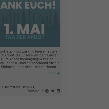
ich stark mit uns und feiere heute all
rte Arbeit, die unsere Welt am Laufen
🎉 Gute Arbeitsbedingungen 🏗️ und
te Löhne 💶 sind entscheidend für die
e Sicherheit der Arbeitnehmerinnen
beitnehmer. 💪 Wir wollen und
mehr
 in Hessen 🦁 auch in Zukunft dafür
, dass die Grundlagen für eine starke
haft mit guten und sicheren
splätzen gesichert bleiben. 🙏
U Darmstadt-Dieburg
Teilen auf