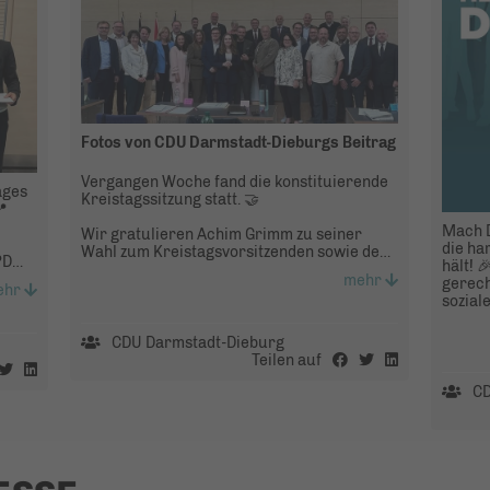
Fotos von CDU Darmstadt-Dieburgs Beitrag
Vergangen Woche fand die konstituierende
ages
Kreistagssitzung statt. 🤝
📍
Mach D
Wir gratulieren Achim Grimm zu seiner
die ha
Wahl zum Kreistagsvorsitzenden sowie dem
PD
hält! 
neu gewählten Kreisausschuss 🥳
mehr
gerech
ehr
sozial
und Ar
werden
CDU Darmstadt-Dieburg
sorgen
Teilen auf
Wirtsc
Arbeit
CD