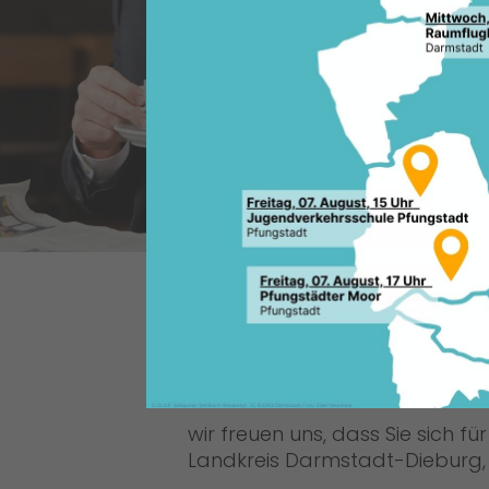
HERZLICH WILLK
Liebe Bürgerin, lieber Bürger,
wir freuen uns, dass Sie sich fü
Landkreis Darmstadt-Dieburg, i