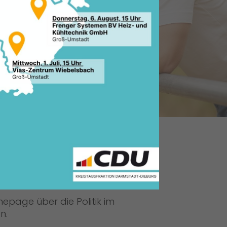
TADT-DIEBURG!
omepage über die Politik im
n.