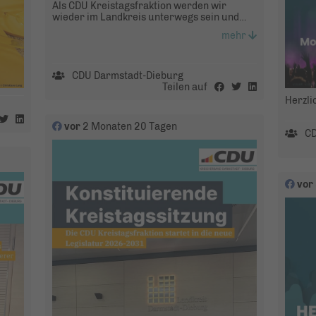
Als CDU Kreistagsfraktion werden wir
wieder im Landkreis unterwegs sein und
uns informieren und ins Gespräch kommen
mehr
🗣️
Wenn Sie Interesse an einem der Termine
haben, melden Sie sich gerne unter
CDU Darmstadt-Dieburg
Frank.klock@cdu-Kreistag.net 🤝
Teilen auf
Herzli
#Sommer #
Ladadi
#
Kreistag
#
CDU
vor
2 Monaten 20 Tagen
CD
vor