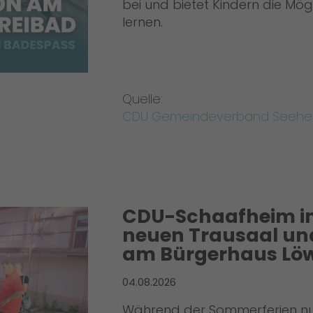
bei und bietet Kindern die Mög
lernen.
Quelle:
CDU Gemeindeverband Seehe
CDU-Schaafheim in
neuen Trausaal un
am Bürgerhaus Lö
04.08.2026
Während der Sommerferien nut