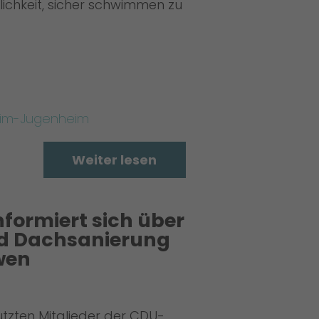
lichkeit, sicher schwimmen zu
im-Jugenheim
Weiter lesen
formiert sich über
d Dachsanierung
wen
zten Mitglieder der CDU-