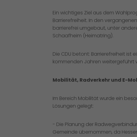
Ein wichtiges Ziel aus dem Wahlpr
Barrierefreiheit. In den vergangen
barrierefrei umgebaut, unter ander
Schaafheim (Heimatring).
Die CDU betont: Barrierefreiheit ist 
kommenden Jahren weitergeführt 
Mobilität, Radverkehr und E-Mob
Im Bereich Mobilität wurde ein bes
Lösungen gelegt:
- Die Planung der Radwegverbind
Gemeinde übernommen, da Hessen Mo