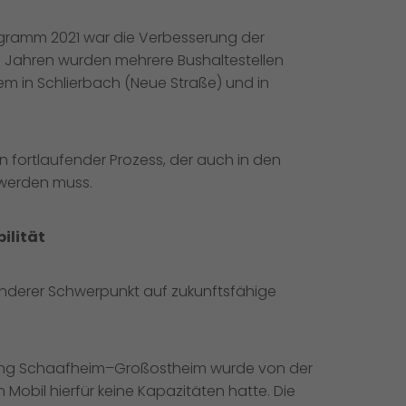
ogramm 2021 war die Verbesserung der
en Jahren wurden mehrere Bushaltestellen
em in Schlierbach (Neue Straße) und in
ein fortlaufender Prozess, der auch in den
werden muss.
ilität
onderer Schwerpunkt auf zukunftsfähige
ung Schaafheim–Großostheim wurde von der
bil hierfür keine Kapazitäten hatte. Die