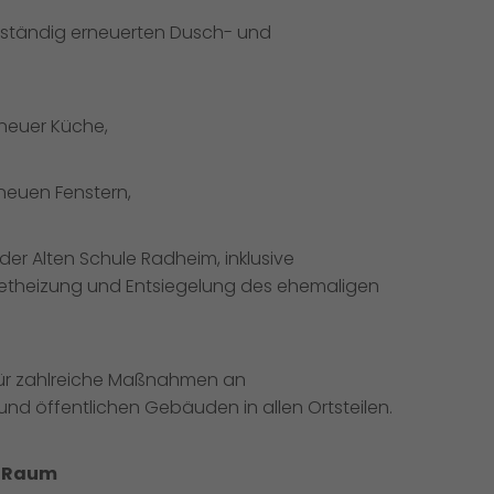
llständig erneuerten Dusch- und
neuer Küche,
 neuen Fenstern,
er Alten Schule Radheim, inklusive
letheizung und Entsiegelung des ehemaligen
 für zahlreiche Maßnahmen an
nd öffentlichen Gebäuden in allen Ortsteilen.
er Raum