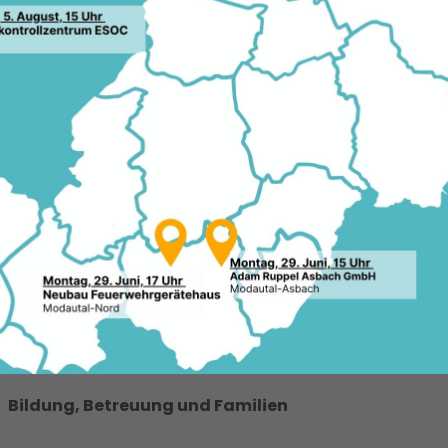
10.0
 Schaafheim eine intensive Phase
 Anschluss an die Sitzung hat sich die
den Beigeordneten zu einem
erbunden mit einem klaren Rückblick
Quel
t wurde.
CDU
Sch
Unser Anspruch war es von Beginn an,
Verantwortung zu übernehmen und die Ziele
aus dem Kommunalwahlprogramm 2021
Schritt für Schritt umzusetzen“, so die CDU-
Fraktion. Der Rückblick auf die vergangenen
fünf Jahre zeigt: In Schaafheim wurde viel
investiert, geplant und realisiert – in allen
Ortsteilen und über viele Themenfelder
hinweg.
Bildung, Betreuung und Familien