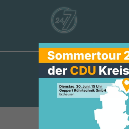
Aktuelles
Über uns
Ve
CDU SCHAAFH
WAHLPERIOD
Fünf Jahre Verantwortung – vi
Mit der gestrigen letzten Sitz