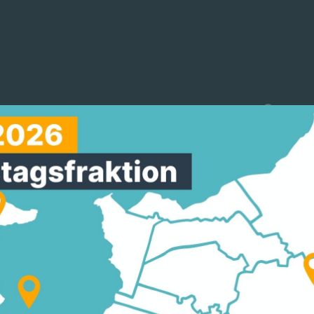
reinigungen
Arbeitskreise
Mitmachen
EIM ZIEHT BILANZ D
E 2021–2026
ele Projekte umgesetzt und auf den Weg gebracht
ung der Gemeindevertretung in dieser