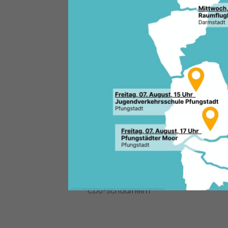
Wahlperiode endet für die CDU
kommunalpolitischer Arbeit. Im
CDU-Fraktion gemeinsam mit 
Abschlussfoto versammelt – v
auf das, was seit 2021 erreich
Fraktion und Beigeordnete der
CDU-Schaafheim