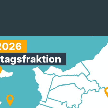
reinigungen
Arbeitskreise
Mitmachen
T“ MIT MINDESTENS 
UNG PRO STADTTEIL
ngsessen am 20. Februar 2026 und zur Apres-Ski-P
26 um 19:00 Uhr lädt die CDU