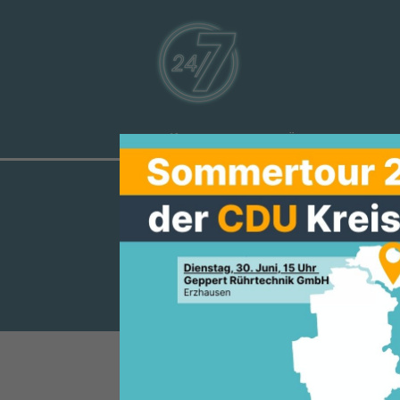
Aktuelles
Über uns
Ve
CDU VOR OR
VERANSTALT
CDU Weiterstadt lädt zum Heri
Am Freitag, den 20. Februar 20