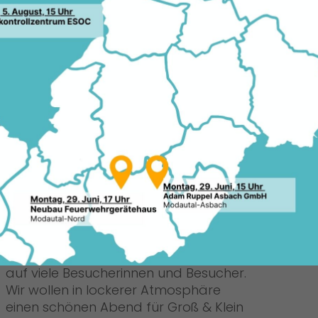
06.0
n Bürgerinnen und Bürger zum
s Restaurant Elena (Forststraße 21) nach
e Vorsitzende der CDU Weiterstadt und
Dürr über ihre ersten 50 Tage im
Quel
. „Natürlich kann man an diesem Abend
CDU
n Heringssalat mit Pellkartoffeln
Darüber hinaus legen die Christdemokraten
ahl am 15. März 2026 und stellen
unftsprogramm für Weiterstadt vor.
ten stehen gerne für persönliche
Einen Tag später, am Samstag, den 21.
Februar 2026, veranstaltet die CDU
Gräfenhausen ab 18:00 Uhr auf dem
Rebstockof (Hannemannsgarten 3)
eine Apres-Ski-Party. „Wir freuen uns
auf viele Besucherinnen und Besucher.
Wir wollen in lockerer Atmosphäre
einen schönen Abend für Groß & Klein