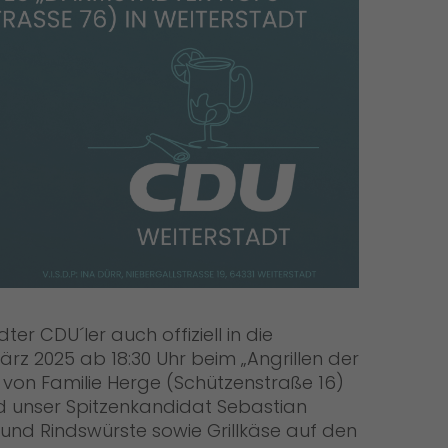
ter CDU´ler auch offiziell in die
März 2025 ab 18:30 Uhr beim „Angrillen der
von Familie Herge (Schützenstraße 16)
d unser Spitzenkandidat Sebastian
und Rindswürste sowie Grillkäse auf den