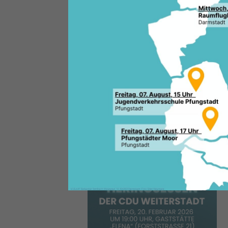
Weiterstadt alle interessierte
traditionellen Heringsessen in
Braunshardt ein. Dort wird di
neue Landtagsabgeordnete Ina 
Hessischen Landtag berichten
auch etwas anderes als leckere
essen“, stellt Ina Dürr klar. 
ihren Fokus auf die Kommunalw
nochmals ihr Zehn-Punkte-Zuk
Die Kandidatinnen und Kandida
Gespräche zur Verfügung.