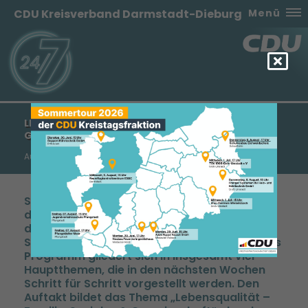
CDU Kreisverband Darmstadt-Dieburg
Menü
LEBENSQUALITÄT - FAMILIE, SOZIALES &
GEMEINSCHAFT - „24/7 FÜR SCHAAFHEIM“
Aus dem Wahlprogramm für Schaafheim
Schaafheim. Mit dem Wahlprogramm unter
dem Leitmotiv „24/7 für Schaafheim“ setzt
die CDU Schaafheim klare inhaltliche
Schwerpunkte für die kommenden Jahre. Das
Programm gliedert sich in insgesamt vier
Hauptthemen, die in den nächsten Wochen
Schritt für Schritt vorgestellt werden. Den
Auftakt bildet das Thema „Lebensqualität –