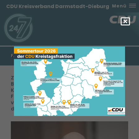
CDU Kreisverband Darmstadt-Dieburg
Menü
FAESER - FORDERUNG LEBENSFERN
Zu der Aussage der SPD-
Bundesinnenministerin Nancy Faeser, dass
Kommunen zukünftig
Flüchtlingsunterbringungen in Reserve
vorhalten sollen, sagt der Generalsekretär
der CDU Hessen, Manfred Pentz: