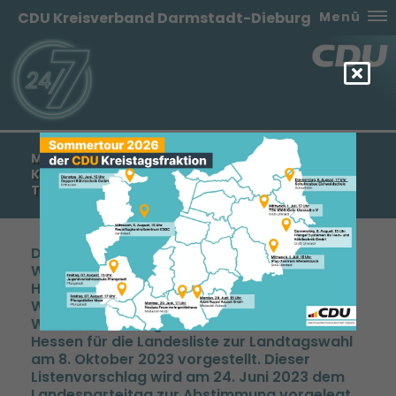
CDU Kreisverband Darmstadt-Dieburg
Menü
MIT BORIS RHEIN AN DER SPITZE UND EINEM
KOMPETENTEN UND ERFOLGREICHEN TEAM
TRETEN WIR AN
Der Vorsitzende des
Wahlvorbereitungsausschusses der CDU
Hessen, Bernd Siebert, hat heute in
Wiesbaden den Vorschlag des
Wahlvorbereitungsausschusses der CDU
Hessen für die Landesliste zur Landtagswahl
am 8. Oktober 2023 vorgestellt. Dieser
Listenvorschlag wird am 24. Juni 2023 dem
Landesparteitag zur Abstimmung vorgelegt.