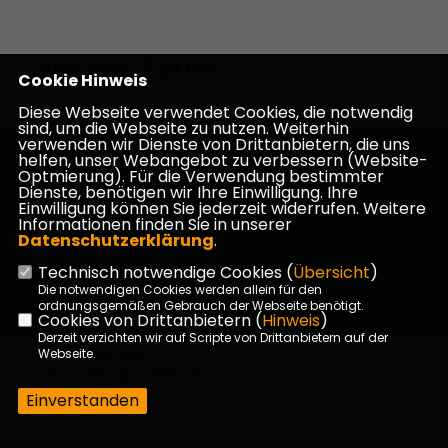
20.03.2006, 17:34 Uhr
Cookie Hinweis
Diese Webseite verwendet Cookies, die notwendig
sind, um die Webseite zu nutzen. Weiterhin
verwenden wir Dienste von Drittanbietern, die uns
helfen, unser Webangebot zu verbessern (Website-
Homepage des CDU Kreisverbandes Darmstadt-
Optmierung). Für die Verwendung bestimmter
Dieburg
Dienste, benötigen wir Ihre Einwilligung. Ihre
Einwilligung können Sie jederzeit widerrufen. Weitere
Informationen finden Sie in unserer
Datenschutzerklärung
.
Technisch notwendige Cookies (
Übersicht
)
Impressum
Datenschutz
Kontakt
Die notwendigen Cookies werden allein für den
ordnungsgemäßen Gebrauch der Webseite benötigt.
Cookies von Drittanbietern (
Hinweis
)
Derzeit verzichten wir auf Scripte von Drittanbietern auf der
©2026 CDU Kreisverband
Webseite.
Darmstadt-Dieburg | Alle Rechte
vorbehalten.
Einverstanden
Realisation: Sharkness Media GmbH & Co. KG