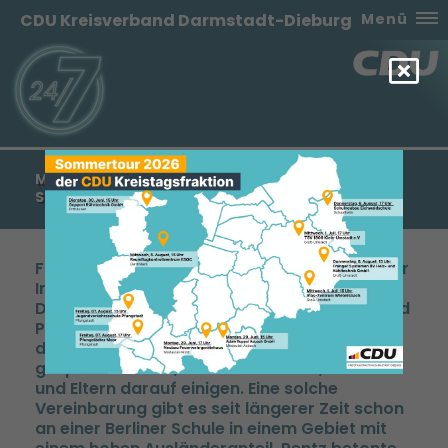
CDU Kreisverband Darmstadt-Dieburg
Menü
MANFRED PENTZ: DEUTSCH AUCH AUF DEN
SCHULHÖFEN IM LANDKREIS DA-DI
Freiwillige Vereinbarung wie in Berlin dient der
Integration und dem Schulerfolg der Kinder
Der Kreisvorsitzende der CDU-DA-DI Manfred
Pentz, schlägt vor, dass auf den Schulhöfen
des Landkreises künftig nur Deutsch
gesprochen wird, wenn sich Lehrer, Schüler
und Eltern darauf einigen. Eine solche
Vereinbarung gibt es seit längerer Zeit schon
an einer Berliner Schule in einem Gebiet mit