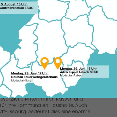
chen Kommunen erheblich verbessert
 lässt die Städte, Kreise und Gemeinden
18.11
haftsaufschwung teilhaben. „Diese
jüngsten Steuerschätzung beschert den
 und 2011 Mehreinnahmen im Umfang
en Euro und damit zusammen über 300
Landtagsabgeordnete Manfred Pentz.
ie beiden Jahre würden nicht erst im
Spitzabrechnung ausgezahlt, sondern
 „Damit haben die Städte und
usätzliche Mittel in ihren Kassen und
t für ihre kommunalen Haushalte. Auch
adt-Dieburg bedeutet dies eine enorme