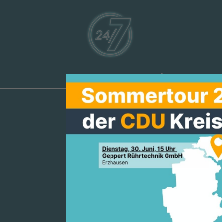
Aktuelles
Über uns
Ve
MANFRED PEN
MEHREINNAH
LANDESREGI
GEMEINDEN