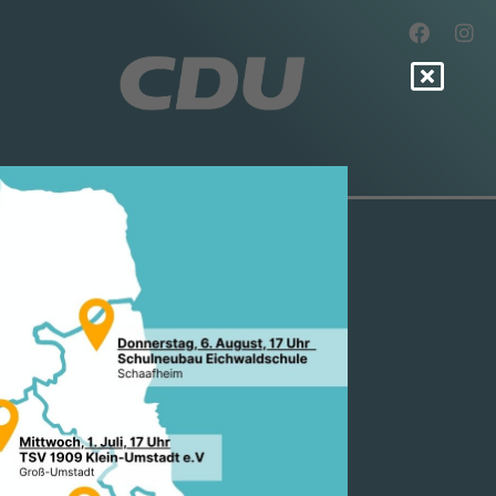
IONEN EURO
-
E UND
HWUNG