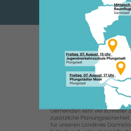
TEILHABEN“
Finanzausstattung der hessis
Die Hessische Landesregierung
schneller am aktuellen Wirtsc
beschleunigte Umsetzung der 
Kommunen in den Jahren 2010
von jeweils zirka 150 Million
Millionen Euro“, so der CDU-
Die Steuermehreinnahmen für d
Abstand von zwei Jahren per 
auf das Jahr 2011 vorgezogen.
Gemeinden sehr viel schneller z
zusätzliche Planungssicherhei
für unseren Landkreis Darmst