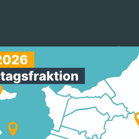
reinigungen
Arbeitskreise
Mitmachen
TZ: „ÜBER 300 MILL
MEN ZU ERWARTEN“ 
ERUNG LÄSST STÄDT
 RASCHER AM AUFSC