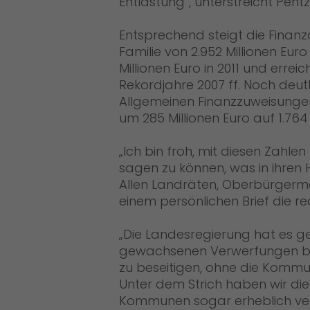
Entlastung“, unterstreicht Pentz
Entsprechend steigt die Fina
Familie von 2.952 Millionen Euro 
Millionen Euro in 2011 und erre
Rekordjahre 2007 ff. Noch deutl
Allgemeinen Finanzzuweisungen, 
um 285 Millionen Euro auf 1.764 M
Ich bin froh, mit diesen Zahlen
sagen zu können, was in ihren H
Allen Landräten, Oberbürgerme
einem persönlichen Brief die r
Die Landesregierung hat es ge
gewachsenen Verwerfungen bei
zu beseitigen, ohne die Kommu
Unter dem Strich haben wir di
Kommunen sogar erheblich verb