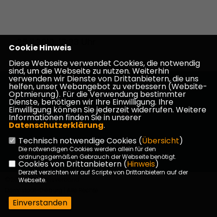
25.11.2010, 13:33 Uhr
Cookie Hinweis
Diese Webseite verwendet Cookies, die notwendig
sind, um die Webseite zu nutzen. Weiterhin
verwenden wir Dienste von Drittanbietern, die uns
helfen, unser Webangebot zu verbessern (Website-
Homepage des CDU Kreisverbandes Darmstadt-
Optmierung). Für die Verwendung bestimmter
Dieburg
Dienste, benötigen wir Ihre Einwilligung. Ihre
Einwilligung können Sie jederzeit widerrufen. Weitere
Informationen finden Sie in unserer
Datenschutzerklärung
.
Technisch notwendige Cookies (
Übersicht
)
Impressum
Datenschutz
Kontakt
Die notwendigen Cookies werden allein für den
ordnungsgemäßen Gebrauch der Webseite benötigt.
Cookies von Drittanbietern (
Hinweis
)
Derzeit verzichten wir auf Scripte von Drittanbietern auf der
©2026 CDU Kreisverband
Webseite.
Darmstadt-Dieburg | Alle Rechte
vorbehalten.
Einverstanden