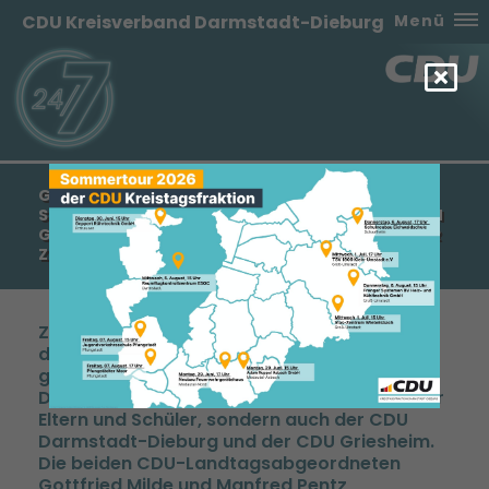
CDU Kreisverband Darmstadt-Dieburg
Menü
GOTTFRIED MILDE UND MANFRED PENTZ SETZEN
SICH GEMEINSAM FÜR GYMNASIALE OBERSTUFE IN
GRIESHEIM EIN – „ABITUR IN GRIESHEIM IST UNSER
ZIEL“
Zum nächsten Schuljahr soll in Griesheim an
der Gerhart-Hauptmann-Schule (GHS) eine
gymnasiale Oberstufe aufgebaut werden.
Dies ist nicht nur der Wunsch der Griesheimer
Eltern und Schüler, sondern auch der CDU
Darmstadt-Dieburg und der CDU Griesheim.
Die beiden CDU-Landtagsabgeordneten
Gottfried Milde und Manfred Pentz