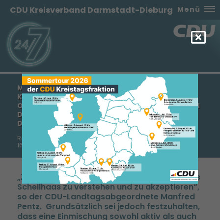
CDU Kreisverband Darmstadt-Dieburg
Menü
MANFRED PENTZ: „ÄRZTLICHE VERSORGUNG UND
KRANKENHAUSVERSORGUNG ZU SICHERN IST
OBERSTES ZIEL DER CDU“ - „EINE EINMISCHUNG IN
DIE PERSONALTHEMATIK DURCH DEN LANDRAT
DARF ES NICHT GEBEN“
Reaktion zum Artikel „Kreis-Klinik holt Rochus-Ärzteteam“ (DE,
16.12.2010)
Zunächst ist die Entscheidung des Landrates
Schellhaas zu verstehen und zu akzeptieren“,
so der CDU-Landtagsabgeordnete Manfred
Pentz. Grundsätzlich sei jedoch festzuhalten,
dass eine Einmischung sowohl aktiv als auch