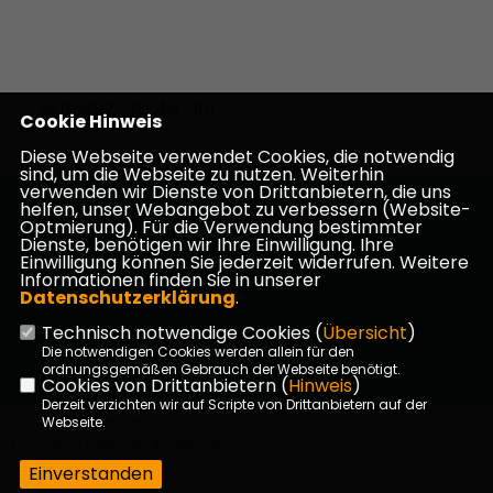
13.11.2012, 20:46 Uhr
Cookie Hinweis
Diese Webseite verwendet Cookies, die notwendig
sind, um die Webseite zu nutzen. Weiterhin
verwenden wir Dienste von Drittanbietern, die uns
helfen, unser Webangebot zu verbessern (Website-
Homepage des CDU Kreisverbandes Darmstadt-
Optmierung). Für die Verwendung bestimmter
Dieburg
Dienste, benötigen wir Ihre Einwilligung. Ihre
Einwilligung können Sie jederzeit widerrufen. Weitere
Informationen finden Sie in unserer
Datenschutzerklärung
.
Technisch notwendige Cookies (
Übersicht
)
Impressum
Datenschutz
Kontakt
Die notwendigen Cookies werden allein für den
ordnungsgemäßen Gebrauch der Webseite benötigt.
Cookies von Drittanbietern (
Hinweis
)
Derzeit verzichten wir auf Scripte von Drittanbietern auf der
©2026 CDU Kreisverband
Webseite.
Darmstadt-Dieburg | Alle Rechte
vorbehalten.
Einverstanden