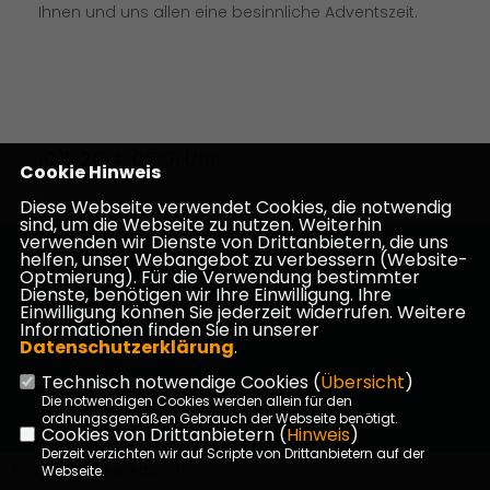
Ihnen und uns allen eine besinnliche Adventszeit.
10.12.2014, 05:01 Uhr
Cookie Hinweis
Diese Webseite verwendet Cookies, die notwendig
sind, um die Webseite zu nutzen. Weiterhin
verwenden wir Dienste von Drittanbietern, die uns
helfen, unser Webangebot zu verbessern (Website-
Homepage des CDU Kreisverbandes Darmstadt-
Optmierung). Für die Verwendung bestimmter
Dieburg
Dienste, benötigen wir Ihre Einwilligung. Ihre
Einwilligung können Sie jederzeit widerrufen. Weitere
Informationen finden Sie in unserer
Datenschutzerklärung
.
Technisch notwendige Cookies (
Übersicht
)
Impressum
Datenschutz
Kontakt
Die notwendigen Cookies werden allein für den
ordnungsgemäßen Gebrauch der Webseite benötigt.
Cookies von Drittanbietern (
Hinweis
)
Derzeit verzichten wir auf Scripte von Drittanbietern auf der
©2026 CDU Kreisverband
Webseite.