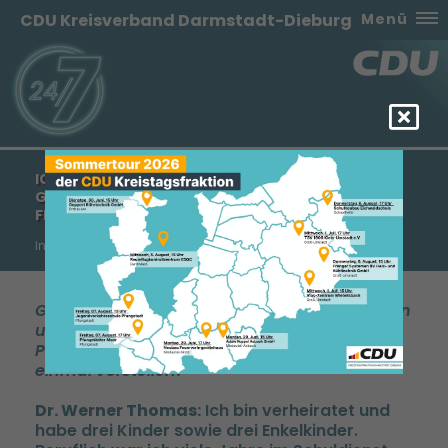
CDU Kreisverband Darmstadt-Dieburg
Menü
ICH MÖCHTE DEM LANDKREIS EIN ANDERES
GESICHT ANBIETEN - SCHWERPUNKTE AUF DER
FINANZ- UND SCHULPOLITIK
Interview mit Landratskandidat Dr. Werner Thomas
Guten Tag Herr Dr. Thomas, unsere Leserinnen
und Leser interessieren sich sehr für Sie als
Person. Würden Sie sich daher bitte kurz
einmal vorstellen?
Dr. Werner Thomas:
Ich bin verheiratet und
habe drei Kinder sowie drei Enkelkinder.