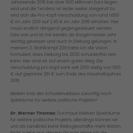
Jahresende 2015 bei über 600 Millionen Euro liegen
wird und die Tendenz ist leider weiter steigend! So
wird sich die Pro-Kopf-Verschuldung von rund 1.650
im Jahr 2013 auf 2.110 € im Jahr 2015 erhöhen. Hier
muss endlich dringend gegengesteuert werden.
Dies war und ist mir bereits als Bürgermeister sehr
wichtig gewesen und auch in Dieburg gelungen. In
meinem 2. Wahlkampf 2011 hatte ich die Vision
formuliert, dass Dieburg bis 2020 schuldenfrei sein
kann. Hier sind wir auf einem guten Weg. Die
Verschuldung pro Kopf sank seit 2010 stetig von 500
auf geplante 261 € zum Ende des Haushaltsjahres
2015.
Bleiben trotz des Schuldenabbaus zukünftig noch
Spielräume für weitere politische Projekte?
Dr. Werner Thomas:
Durchaus bleiben Spielräume
für weitere politische Projekte, allerdings können wir
uns als Landkreis keine Risikogeschäfte mehr leisten.
Nicht zuletzt aus diesem Grunde lehne ich die