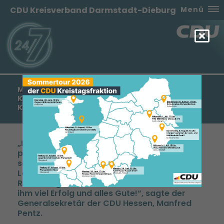
CDU Kreisverband Darmstadt-Dieburg
Menü
MANFRED PENTZ: GRATULATION AN DR. MICHAEL
KOCH ZUR GEWONNENEN LANDRATSWAHL IM
KREIS HERSFELD-ROTENBURG
Im Namen der CDU Hessen und auch ganz
persönlich gratuliere ich Dr. Michael Koch
sehr herzlich zu seiner gewonnen
Landratsstichwahl im Kreis Hersfeld-
Rotenburg. Für seine Amtszeit wünsche ich
ihm viel Erfolg und alles Gute!“, sagte der
Generalsekretär der CDU Hessen, Manfred
Pentz.