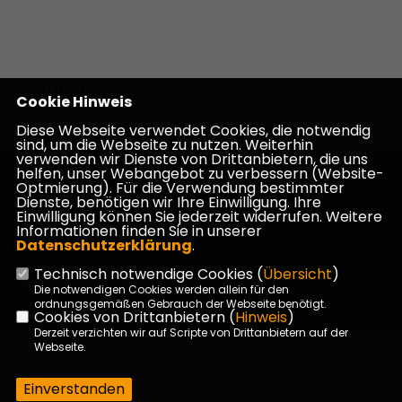
30.03.2015, 11:17 Uhr
Cookie Hinweis
Diese Webseite verwendet Cookies, die notwendig
sind, um die Webseite zu nutzen. Weiterhin
verwenden wir Dienste von Drittanbietern, die uns
helfen, unser Webangebot zu verbessern (Website-
Homepage des CDU Kreisverbandes Darmstadt-
Optmierung). Für die Verwendung bestimmter
Dieburg
Dienste, benötigen wir Ihre Einwilligung. Ihre
Einwilligung können Sie jederzeit widerrufen. Weitere
Informationen finden Sie in unserer
Datenschutzerklärung
.
Technisch notwendige Cookies (
Übersicht
)
Impressum
Datenschutz
Kontakt
Die notwendigen Cookies werden allein für den
ordnungsgemäßen Gebrauch der Webseite benötigt.
Cookies von Drittanbietern (
Hinweis
)
Derzeit verzichten wir auf Scripte von Drittanbietern auf der
©2026 CDU Kreisverband
Webseite.
Darmstadt-Dieburg | Alle Rechte
vorbehalten.
Einverstanden