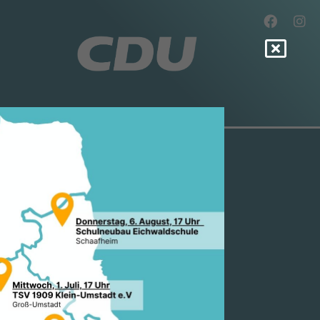
ANDIDAT
 POLITIK
L UND SIE
!