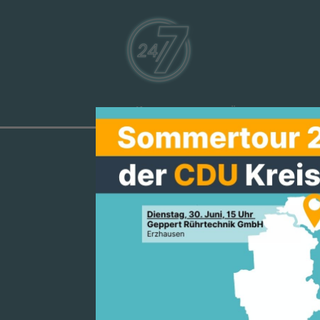
Aktuelles
Über uns
Ve
MANFRED PE
SCHULZ UND
AUF DEM RÜC
WISSEN NIC