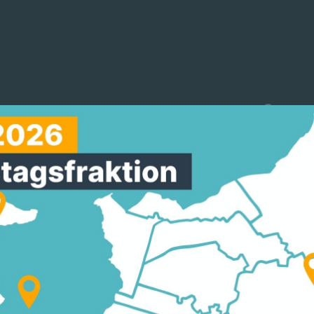
reinigungen
Arbeitskreise
Mitmachen
NTZ: SPD-KANZLERK
 HESSEN-SPD MACHEN
KEN DER KALI-KUMPE
HT WOVON SIE REDEN