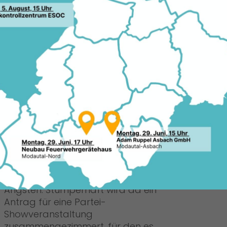
u.de meldet heute, dass sich die SPD
07.0
ngipfel am vergangenen Wochenende
e Kurzarbeit bei den K+S-Mitarbeitern
habe sich nun herausgestellt, dass es
orlage der SPD-
cht gibt. Dazu erklärte der
en, Manfred Pentz:
Die SPD macht erneut Politik auf dem
Rücken der Kali-Kumpel. Während sich
die Menschen im Revier monatelang
Sorgen um ihre Arbeitsplätze machen,
spielen die Genossen mit deren
Ängsten. Stümperhaft wird da ein
Antrag für eine Partei-
Showveranstaltung
zusammengezimmert, für den es