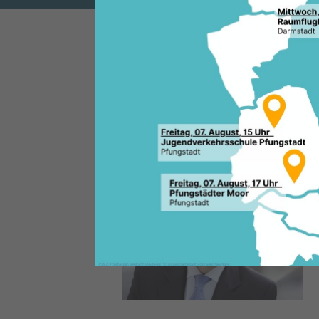
Das Internetportal hessenscha
auf ihrem sogenannten Hesse
mit einer Initiative für länger
profilieren wollte. Allerdings 
eine entsprechende Gesetzesv
Bundesarbeitsministerin gar ni
Generalsekretär der CDU Hess