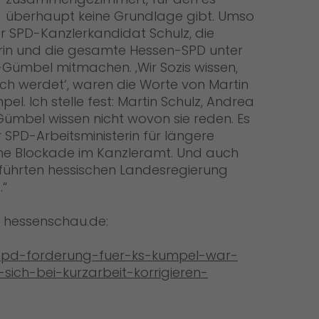
überhaupt keine Grundlage gibt. Umso
er SPD-Kanzlerkandidat Schulz, die
rin und die gesamte Hessen-SPD unter
Gümbel mitmachen. ‚Wir Sozis wissen,
ach werdet‘, waren die Worte von Martin
el. Ich stelle fest: Martin Schulz, Andrea
ümbel wissen nicht wovon sie reden. Es
 SPD-Arbeitsministerin für längere
ine Blockade im Kanzleramt. Und auch
eführten hessischen Landesregierung
.“
n hessenschau.de:
k/spd-forderung-fuer-ks-kumpel-war-
sich-bei-kurzarbeit-korrigieren-