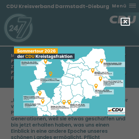
CDU Kreisverband Darmstadt-Dieburg
Menü
MANFRED PENTZ: HISTORISCHES ZU ERHALTEN IST
PFLICHT GEGENÜBER VERGANGENEN UND
ZUKÜNFTIGEN GENERATIONEN. – 13524 EURO
PROJEKTFÖRDERUNG FÜR DAS MUSEUM SCHLOSS
FECHENBACH.
Historisches zu erhalten ist Pflicht gegenüber
vergangenen und zukünftigen Generationen.
Pflicht gegenüber den vergangen
Generationen, weil sie etwas geschaffen und
bis jetzt erhalten haben, was uns einen
Einblick in eine andere Epoche unseres
schönen Landes ermöglicht. Pflicht