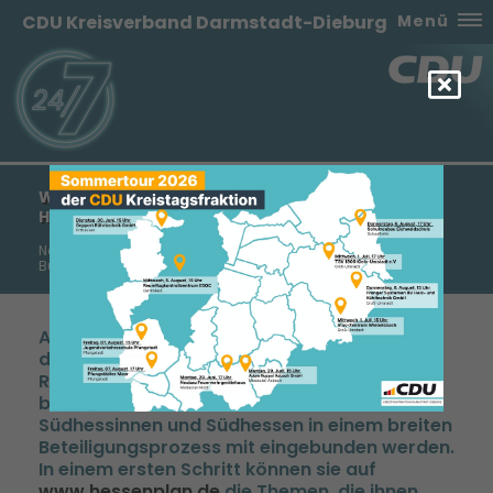
CDU Kreisverband Darmstadt-Dieburg
Menü
WAS IST IHRE IDEE FÜR HESSEN? GEMEINSAM
HESSENS ZUKUNFT GESTALTEN.
Neues CDU-Regierungsprogramm entsteht unter
Bürgerbeteiligung
Anfang 2018 ist es soweit, und die Gremien
der CDU werden sich intensiv mit dem
Regierungsprogramm für die Zeit ab 2019
befassen. Hierbei sollen auch die
Südhessinnen und Südhessen in einem breiten
Beteiligungsprozess mit eingebunden werden.
In einem ersten Schritt können sie auf
www.hessenplan.de
die Themen, die ihnen