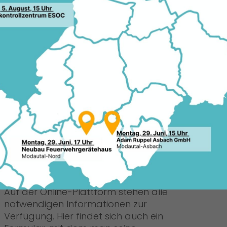
om 2. bis 15. Mai 2018 wird erneut
12.0
nd Ideen in den Blickpunkt der
ücken und mit vielfältigen Aktionen
achen“, werben die
olff, Irmgard Klaff-Isselmann und
paabgeordnete Michael Gahler für eine
tionswoche. „Jeder kann sich an dieser
len, Hochschulen, kommunale
ligionsgemeinschaften, Unternehmen,
ganisationen laden wir herzlich zum
 sind hier keine Grenzen gesetzt. Jede
kussion, Workshop, Filmvorführung oder
 Aktionswoche werden und wird auf dem
.europawoche.hessen.de
DU-Politiker.
Auf der Online-Plattform stehen alle
notwendigen Informationen zur
Verfügung. Hier findet sich auch ein