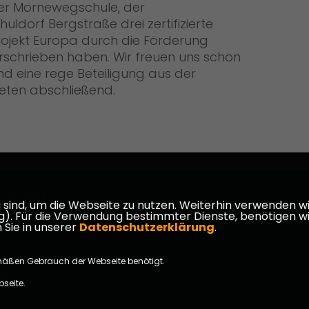
 der Mornewegschule, der
ldorf Bergstraße drei zertifizierte
rojekt Europa durch die Förderung
verschrieben haben. Wir freuen uns schon
d eine rege Beteiligung aus der
eten abschließend.
armstadt-
ind, um die Webseite zu nutzen. Weiterhin verwenden wir 
ür die Verwendung bestimmter Dienste, benötigen wir Ihr
 Sie in unserer
Datenschutzerklärung
.
mäßen Gebrauch der Webseite benötigt.
takt
bseite.