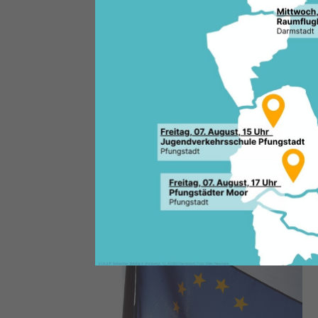
Die bundesweite Europawoche v
aktuelle europäische Themen u
öffentlichen Aufmerksamkeit r
Europa vor Ort begreifbarer m
Landtagsabgeordneten Karin W
Manfred Pentz sowie der Euro
aktive Teilnahme an dieser Ak
Europawoche beteiligen. Schu
Einrichtungen, Kirchen und Re
Vereine und Nichtregierungsor
Mitmachen ein. Der Kreativität
Veranstaltung, ob Podiumsdis
ein Wettbewerb kann Teil der
Online-Informationsportal
www
veröffentlicht“, ergänzen die C