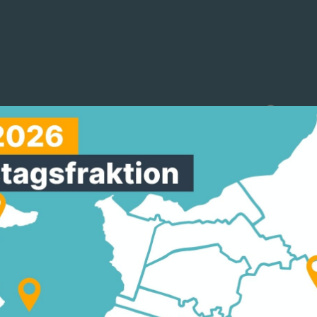
reinigungen
Arbeitskreise
Mitmachen
F, IRMGARD KLAFF-I
NTZ & MICHAEL GAHL
EN NÄHER BRINGEN
8 in Hessen