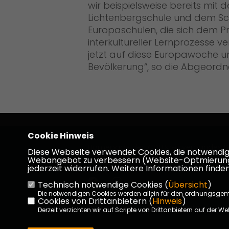
wir beispielsweise bereits mit
Lichtenbergschule und dem Schu
Europaschulen, die sich dem P
interkultureller Lernprozesse 
jetzt auf diese Europawoche un
Bevölkerung“, so die Abgeordn
Cookie Hinweis
Homepage des CDU Kreisverbandes D
Diese Webseite verwendet Cookies, die notwendig s
Dieburg
Webangebot zu verbessern (Website-Optmierung). F
jederzeit widerrufen. Weitere Informationen finden
Technisch notwendige Cookies (
Übersicht
)
Die notwendigen Cookies werden allein für den ordnungsge
Cookies von Drittanbietern (
Hinweis
)
Impressum
Datenschutz
Kon
Derzeit verzichten wir auf Scripte von Drittanbietern auf der We