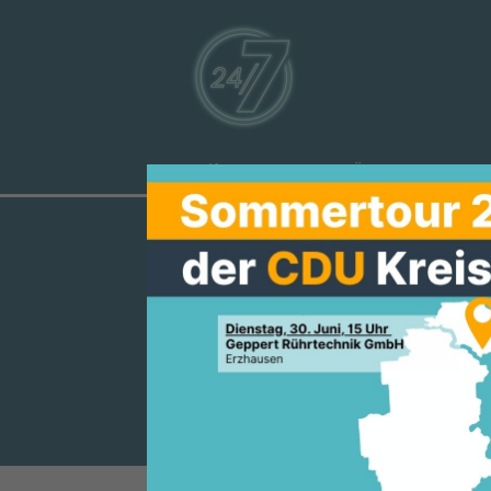
Aktuelles
Über uns
Ve
KARIN WOLF
MANFRED PE
DEN MENSCH
Einladung zur Europawoche 201