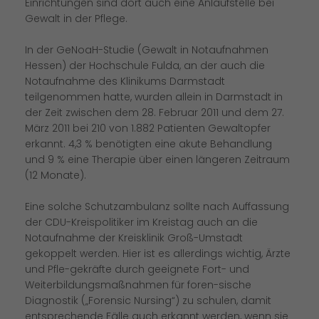
Einrichtungen sind dort auch eine Anlaufstelle bei
Gewalt in der Pflege.
In der GeNoaH-Studie (Gewalt in Notaufnahmen
Hessen) der Hochschule Fulda, an der auch die
Notaufnahme des Klinikums Darmstadt
teilgenommen hatte, wurden allein in Darmstadt in
der Zeit zwischen dem 28. Februar 2011 und dem 27.
März 2011 bei 210 von 1.882 Patienten Gewaltopfer
erkannt. 4,3 % benötigten eine akute Behandlung
und 9 % eine Therapie über einen längeren Zeitraum
(12 Monate).
Eine solche Schutzambulanz sollte nach Auffassung
der CDU-Kreispolitiker im Kreistag auch an die
Notaufnahme der Kreisklinik Groß-Umstadt
gekoppelt werden. Hier ist es allerdings wichtig, Ärzte
und Pfle-gekräfte durch geeignete Fort- und
Weiterbildungsmaßnahmen für foren-sische
Diagnostik („Forensic Nursing“) zu schulen, damit
entsprechende Fälle auch erkannt werden, wenn sie