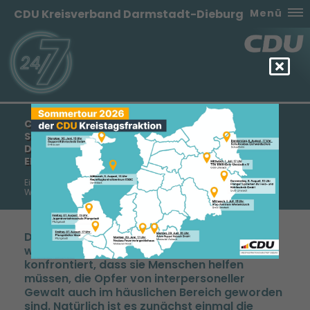
CDU Kreisverband Darmstadt-Dieburg
Menü
CDU-KREISTAGSFRAKTION FORDERT LANDRAT
SCHELLHAAS AUF, EINE SCHUTZAMBULANZ FÜR
DEN LANDKREIS DARMSTADT-DIEBURG
EINZURICHTEN
Ein Beitrag vom stellvertretenden Fraktionsvorsitzenden Dr.
Werner Thomas
Die Notaufnahmen von Krankenhäusern
werden immer wieder mit der Tatsache
konfrontiert, dass sie Menschen helfen
müssen, die Opfer von interpersoneller
Gewalt auch im häuslichen Bereich geworden
sind. Natürlich ist es zunächst einmal die