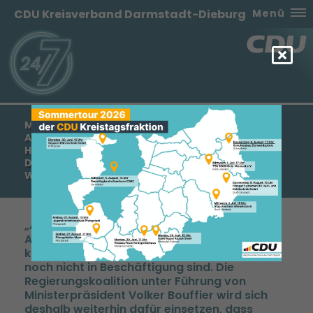
CDU Kreisverband Darmstadt-Dieburg
Menü
MANFRED PENTZ: CDU STEHT AN DER SEITE DER
ARBEITNEHMERINNEN UND ARBEITNEHMER –
HESSEN IST UNTER CDU-FÜHRUNG EINER DER
DYNAMISCHSTEN UND INNOVATIVSTEN
WIRTSCHAFTSSTANDORTE IN DEUTSCHLAND
Als CDU stehen wir an der Seite der
Arbeitnehmerinnen und Arbeitnehmer. Wir
kämpfen aber auch für diejenigen, die bisher
noch nicht in Beschäftigung sind. Die
Regierungskoalition unter Führung von
Ministerpräsident Volker Bouffier wird sich
deshalb weiterhin dafür einsetzen, dass