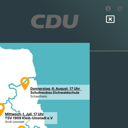
HT ZUR
N UNSERER
AG UND IN