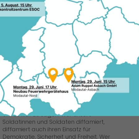
ND RICHTIG UND NOT
 die Bundeswehr auf dem Hessentag
16.05
der CDU Hessen, Manfred Pentz:
r Bundeswehr. Unsere Parlamentsarmee
amit auch zum Hessentag. Mit großem
haben wir deshalb zur Kenntnis nehmen
kschaft GEW in einem Rundschreiben an
dert, Schulklassen mögen die
g meiden. Diese Haltung macht mich
elch schräges Bild so mancher GEW-
deswehr hat.
Um es klar zu sagen: Wer unsere
Soldatinnen und Soldaten diffamiert,
diffamiert auch ihren Einsatz für
Demokratie, Sicherheit und Freiheit. Wer