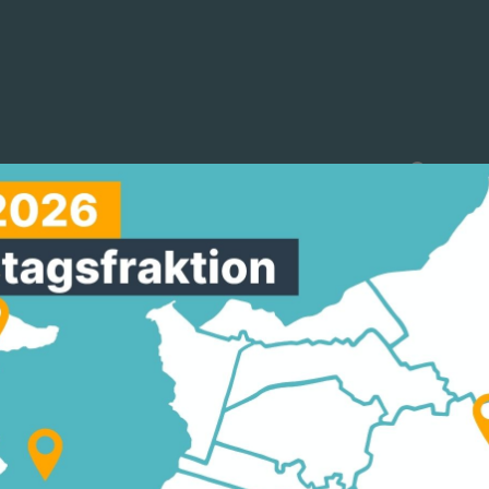
reinigungen
Arbeitskreise
Mitmachen
TZ: CDU HESSEN STE
R –
NSVERANSTALTUNGE
ARMEE AUF HESSENT