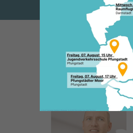
SCHULEN SI
Anlässlich der Diskussion um
erklärte der Generalsekretär 
Als CDU Hessen stehen wir zu
gehört zu unserem Land und d
Unverständnis und Befremden 
müssen, dass die Lehrergewer
hessische Schulen dazu auffor
Bundeswehr auf dem Hessenta
fassungslos und offenbart, w
Verantwortlicher von der Bun