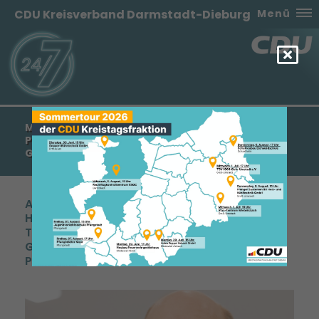
CDU Kreisverband Darmstadt-Dieburg
Menü
MANFRED PENTZ: HERR SCHÄFER-GÜMBEL
PRÄSENTIERT SICH PLANLOS UND MIT IDEEN VON
GESTERN
Anlässlich der Vorstellung des sogenannten
Hessenplan+ durch den SPD-Vorsitzenden
Thorsten Schäfer-Gümbel erklärte der
Generalsekretär der CDU Hessen, Manfred
Pentz: