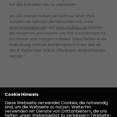
nur alte Kamellen neu zu verpacken.
Als CDU Hessen haben wir nicht nur einen Plan,
sondern wir nehmen die Menschen mit. Unter
www.hessenplan.de
und
www.cduhaus.de
können
die Hessinnen und Hessen uns ihre Vorstellungen für
ein Hessen von morgen mitteilen. Diese fließen in die
Erarbeitung unseres Wahlprogramms ein, das wir
am 8. September 2018 in Offenbach verabschieden
werden.“
16.08.2018, 13:18 Uhr
Cookie Hinweis
Diese Webseite verwendet Cookies, die notwendig
sind, um die Webseite zu nutzen. Weiterhin
verwenden wir Dienste von Drittanbietern, die uns
helfen, unser Webangebot zu verbessern (Website-
Homepage des CDU Kreisverbandes Darmstadt-