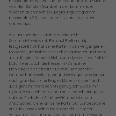
Hessenplan+. Wer soll da noch durchblicken? Sicher
wird Herr Schäfer-Gümbel in den kommenden
Wochen auch noch ein „Regierungsprogramm
Hessenplan 2.0+“ vorlegen. Ein klarer Kurs sieht
anders aus.
Wie Herr Schäfer-Gümbel bereits im hr-
Sommerinterview mit Blick auf Berlin richtig
festgestellt hat, hat seine Partei in den vergangenen
Monaten „unfassbar viele Fehler“ gemacht und steht
nicht für eine fortschrittliche und dynamische Politik“.
Dafür liefert auch die Hessen-SPD mit ihrer
Planlosigkeit den besten Beweis. Herr Schäfer-
Gümbel hatte weiter gesagt: „Deswegen werden wir
auch grundsätzliche Fragen klären müssen“ und
Das geht mir nicht schnell genug. Ich würde mir
Dynamik wünschen“. Genau so ist es. Ich bringe es
auf den Punkt: Herr Schäfer-Gümbel wird den
Ansprüchen, die er an seine Partei auf Bundesebene
stellt, in Hessen selbst nicht gerecht. Vielmehr
versucht er mit Inhalten von gestern immer wieder