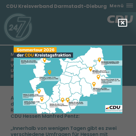
CDU Kreisverband Darmstadt-Dieburg
Menü
MANFRED PENTZ: CDU IST IN ALLEN UMFRAGEN
IMMER KLAR STÄRKSTE KRAFT - MENSCHEN
VERTRAUEN CDU-GEFÜHRTER LANDESREGIERUNG
UND ARBEIT VON MINISTERPRÄSIDENT VOLKER
BOUFFIER
Anlässlich der Ergebnisse einer infratest-
dimap-Umfrage im Auftrag des Hessischen
Rundfunks sagte der Generalsekretär der
CDU Hessen Manfred Pentz:
Innerhalb von wenigen Tagen gibt es zwei
verschiedene Umfragen für Hessen mit