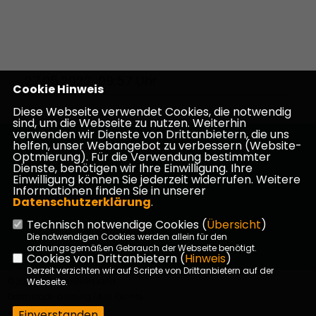
27.05.2022, 09:57 Uhr
Cookie Hinweis
Diese Webseite verwendet Cookies, die notwendig
sind, um die Webseite zu nutzen. Weiterhin
verwenden wir Dienste von Drittanbietern, die uns
helfen, unser Webangebot zu verbessern (Website-
Homepage des CDU Kreisverbandes Darmstadt-
Optmierung). Für die Verwendung bestimmter
Dieburg
Dienste, benötigen wir Ihre Einwilligung. Ihre
Einwilligung können Sie jederzeit widerrufen. Weitere
Informationen finden Sie in unserer
Datenschutzerklärung
.
Technisch notwendige Cookies (
Übersicht
)
Impressum
Datenschutz
Kontakt
Die notwendigen Cookies werden allein für den
ordnungsgemäßen Gebrauch der Webseite benötigt.
Cookies von Drittanbietern (
Hinweis
)
Derzeit verzichten wir auf Scripte von Drittanbietern auf der
©2026 CDU Kreisverband
Webseite.
Darmstadt-Dieburg | Alle Rechte
vorbehalten.
Einverstanden