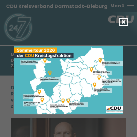
CDU Kreisverband Darmstadt-Dieburg
Menü
MANFRED PENTZ MDL: KREISVERBAND DIEBURG
DER RASSEGEFLÜGELZÜCHTER ERHÄLT
ZUWENDUNG VON 500
Dem Kreisverband Dieburg der
Rassegeflügelzüchter wird eine Zuwendung
von 500 Euro zur allgemeinen Vereinsarbeit
zur Verfügung gestellt.