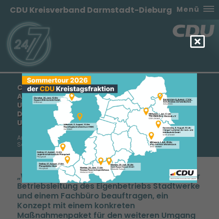
CDU Kreisverband Darmstadt-Dieburg
Menü
CDU-FRAKTION WEITERSTADT MÖCHTE LEHREN
AUS DEN STARKREGENEREIGNISSEN 2023 ZIEHEN
UND LEISTUNGSFÄHIGKEIT DER KANALISATION IN
DEN BESONDERS BETROFFENEN GEBIETEN
UNTERSUCHEN LASSEN
Antrag zur nächsten Stadtverordnetenversammlung am 7.
September 2023
Wir wollen den Magistrat gemeinsam mit der
Betriebsleitung des Eigenbetriebs Stadtwerke
und einem Fachbüro beauftragen, ein
Konzept mit einem konkreten
Maßnahmenpaket für den weiteren Umgang