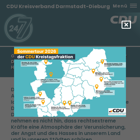
CDU Kreisverband Darmstadt-Dieburg
Menü
GEMEINSAME ERKLÄRUNG ALLER FRAKTIONEN FÜR
DIE DEMOKRATIE UND GEGEN SPALTUNG UND
HETZE
Das jüngst bekannt gewordene Treffen von
AfD-Funktionären mit Mitgliedern der
Identitären Bewegung und die dort diskutierte
Deportation von Millionen Menschen aus
Deutschland hat uns alle schockiert. Wir
nehmen es nicht hin, dass rechtsextreme
Kräfte eine Atmosphäre der Verunsicherung,
der Angst und des Hasses in unserem Land
und in unseren Städten schüren.