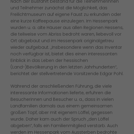
Nach der Busfahrt bestand für die Teilnehmerinnen
und Teilnehmer zunächst die Möglichkeit, das
Freilichtmuseum auf eigene Faust zu erkunden oder
eine kurze Kaffeepause einzulegen. Im Hessenpark
wurden u. a. alte Häuser aus allen Regionen Hessens,
die teilweise vom Abriss bedroht waren, liebevoll vor
Ort abgebaut und im Hessenpark originalgetreu
wieder aufgebaut. „Insbesondere wenn das Inventar
noch verfügbar ist, bietet dies einen interessanten
Einblick in das Leben der hessischen
(Land-)Bevölkerung in den letzten Jahrhunderten“,
berichtet der stellvertretende Vorsitzende Edgar Pohl.
Während der anschließenden Führung, die viele
interessante Informationen lieferte, erfuhren die
Besucherinnen und Besucher u. a., dass in vielen
Landfamilien damals aus einem gemeinsamen
großen Topf, aber mit eigenem Löffel, gegessen
wurde. Daher kam auch der Spruch „den Löffel
abgeben“, falls ein Familienmitglied verstarb. Auch
werden im Hessenpark vom Aussterben bedrohte