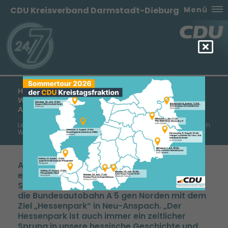
CDU Kreisverband Darmstadt-Dieburg
Menü
HALBTAGESFAHRT DER SENIOREN UNION
WEITERSTADT IN DEN HESSENPARK NACH NEU-
ANSPACH
Letzte Fahrt dieses Jahr führt in den Hessischen Landtag nach
Wiesbaden
Am Mittwoch, den 18. September 2024 fuhr
ein Bus voller Weiterstädter Seniorinnen und
Senioren – bei bestem Spätsommerwetter –
die Bundesautobahn A 5 gen Norden mit dem
Ziel „Hessenpark“ in Neu-Anspach. „Der
Hessenpark ist auch immer ein zeitlicher
Sprung in unsere hessische Geschichte und