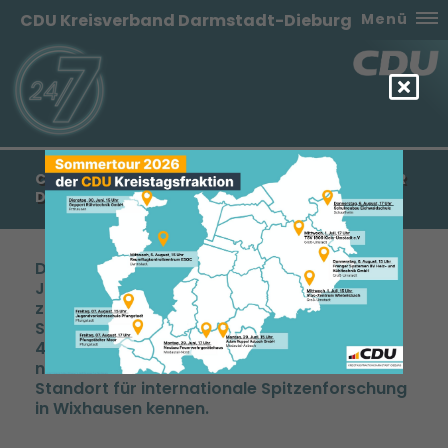
CDU Kreisverband Darmstadt-Dieburg
Menü
CDU SEEHEIM-JUGENHEIM INFORMIERT SICH ÜBER
DAS GSI HELMHOLTZZENTRUM
Der Sommerausflug der CDU Seeheim-
Jugenheim führte die Gruppe in diesem Jahr
zum GSI Helmholtzzentrum für
Schwerionenforschung bei Darmstadt. Über
40 interessierte Bürgerinnen und Bürger
nahmen an der Fährt teil und lernten den
Standort für internationale Spitzenforschung
in Wixhausen kennen.