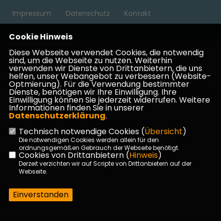
Impressum
Datenschutz
Kontakt
Cookie Hinweis
©2026 CDU Kreisverband
Diese Webseite verwendet Cookies, die notwendig
Darmstadt-Dieburg | Alle Rechte
sind, um die Webseite zu nutzen. Weiterhin
verwenden wir Dienste von Drittanbietern, die uns
vorbehalten.
helfen, unser Webangebot zu verbessern (Website-
Optmierung). Für die Verwendung bestimmter
Dienste, benötigen wir Ihre Einwilligung. Ihre
Realisation: Sharkness Media GmbH & Co. KG
Einwilligung können Sie jederzeit widerrufen. Weitere
Informationen finden Sie in unserer
Datenschutzerklärung
.
Technisch notwendige Cookies (
Übersicht
)
Die notwendigen Cookies werden allein für den
ordnungsgemäßen Gebrauch der Webseite benötigt.
Cookies von Drittanbietern (
Hinweis
)
Derzeit verzichten wir auf Scripte von Drittanbietern auf der
Webseite.
Einverstanden