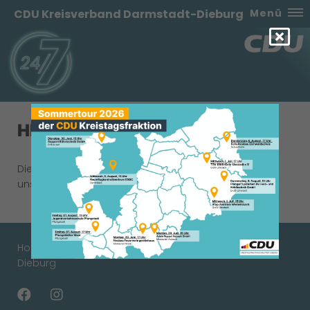
CDU Kreisverband Darmstadt-Dieburg
Menü
HINWEIS
Diese Seite ist derzeit nicht aktiv oder existiert in
unserem Angebot nicht.
Homepage des CDU Kreisverbandes Darmstadt-
Dieburg