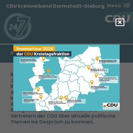
CDU Kreisverband Darmstadt-Dieburg
Menü
DÄMMERSCHOPPEN ZUR KOMMUNALWAHL
Beim Dämmerschoppen der CDU Seeheim-
Jugenheim im Deese Oddo im Ortsteil Ober-
Beerbach stand der direkte Austausch mit
den Bürgerinnen und Bürgern im Mittelpunkt.
In angenehmer und ungezwungener
Atmosphäre nutzten die Gäste die
Gelegenheit, mit Vertreterinnen und
Vertretern der CDU über aktuelle politische
Themen ins Gespräch zu kommen.