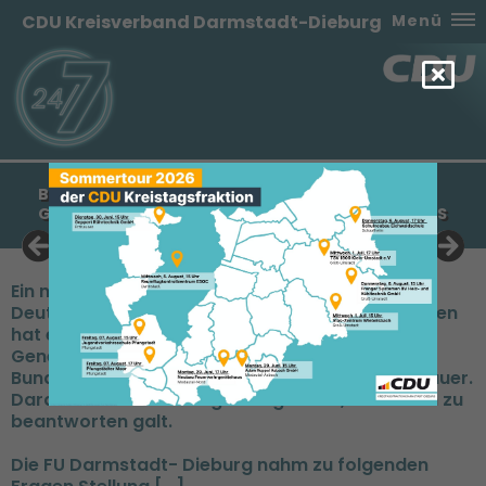
CDU Kreisverband Darmstadt-Dieburg
Menü
BEITRAG DER FU DARMSTADT-DIEBURG ZUM
GRUNDSATZPROGRAMM DER CDU DEUTSCHLANDS
Ein neues Grundsatzprogramm der CDU
Deutschlands sollte aufgestellt werden. Begonnen
hat es mit der Zuhörtour der damaligen
Generalsekretärin und heutigen
Bundesvorsitzenden Annegret Kramp-Karrenbauer.
Daraus wurden Leitfragen abgeleitet, die es nun zu
beantworten galt.
Die FU Darmstadt- Dieburg nahm zu folgenden