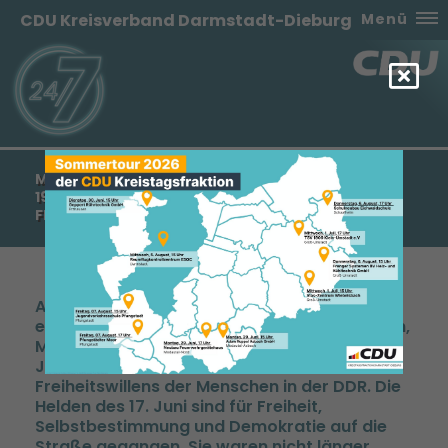
CDU Kreisverband Darmstadt-Dieburg
Menü
MANFRED PENTZ: VOLKSAUFSTAND AM 17. JUNI
1953 WAR BEEINDRUCKENDER AUSDRUCK DES
FREIHEITSWILLENS DER MENSCHEN
Anlässlich des Jahrestages des 17. Juni 1953
erklärte der Generalsekretär der CDU Hessen,
Manfred Pentz: „Der Volksaufstand am 17.
Juni 1953 war beeindruckender Ausdruck des
Freiheitswillens der Menschen in der DDR. Die
Helden des 17. Juni sind für Freiheit,
Selbstbestimmung und Demokratie auf die
Straße gegangen. Sie waren nicht länger